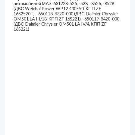
автомобилей МАЗ-631228-526, -528, -8526, -8528
(ДВС Weichai Power WP12.430E50, КПП ZF
16S2520T), -650118-8320-000 (ДВС Daimler Chrysler
OM501 LA III/18, КПП ZF 16S221), -650119-8420-000
(ДВС Daimler Chrysler OM501 LA IV/4, КПП ZF
16S221)
10-Т180-1170 вал
карданный (оригинал)
Карданные валы
98 908
₽