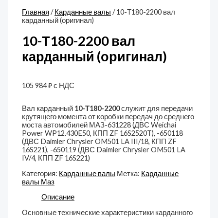
Главная
/
Карданные валы
/ 10-Т180-2200 вал
карданный (оригинал)
10-Т180-2200 вал
карданный (оригинал)
105 984
₽
с НДС
Вал карданный
10-Т180-2200
служит для передачи
крутящего момента от коробки передач до среднего
моста автомобилей МАЗ-631228 (ДВС Weichai
Power WP12.430E50, КПП ZF 16S2520T), -650118
(ДВС Daimler Chrysler OM501 LA III/18, КПП ZF
16S221), -650119 (ДВС Daimler Chrysler OM501 LA
IV/4, КПП ZF 16S221)
Категория:
Карданные валы
Метка:
Карданные
валы Маз
Описание
Основные технические характеристики карданного