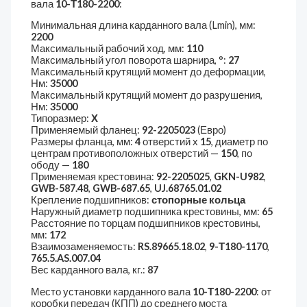
вала
10-Т180-2200
:
Минимальная длина карданного вала (Lmin), мм:
2200
Максимальный рабочий ход, мм:
110
Максимальный угол поворота шарнира, °:
27
Максимальный крутящий момент до деформации,
Нм:
35000
Максимальный крутящий момент до разрушения,
Нм:
35000
Типоразмер:
Х
Применяемый фланец:
92-2205023
(Евро)
Размеры фланца, мм:
4
отверстий х
15
, диаметр по
центрам противоположных отверстий —
150
, по
ободу —
180
Применяемая крестовина:
92-2205025
,
GKN-U982
,
GWB-587.48
,
GWB-687.65
,
UJ.68765.01.02
Крепление подшипников:
стопорные кольца
Наружный диаметр подшипника крестовины, мм:
65
Расстояние по торцам подшипников крестовины,
мм:
172
Взаимозаменяемость:
RS.89665.18.02
,
9-Т180-1170
,
765.5.AS.007.04
Вес карданного вала, кг.:
87
Место установки карданного вала
10-Т180-2200
: от
коробки передач (КПП) до среднего моста