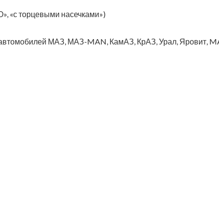
», «с торцевыми насечками»)
автомобилей МАЗ, МАЗ-MAN, КамАЗ, КрАЗ, Урал, Яровит, MAN, D
нного вала (оригинал)
нного вала (оригинал)