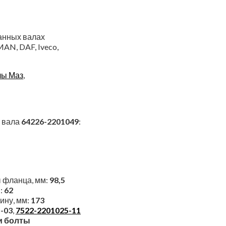
анных валах
AN, DAF, Iveco,
лы Маз
,
о вала
64226-2201049
:
ы фланца, мм:
98,5
:
62
ину, мм:
173
-03
,
7522-2201025-11
и болты