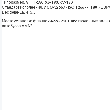
Типоразмер:
VIII
,
Т-180
,
XS-180
,
KV-180
Стандарт исполнения:
ИСО-12667
/
ISO 12667-T180
(«ЕВРО
Вес фланца, кг:
5,5
Место установки фланца
64226-2201049
: карданные валы 
автобусов АМАЗ
500А-2201049-11 фланец карда
Фланцы карданных валов
500А-2201049-20 фланец карда
Фланцы карданных валов
6 752
₽