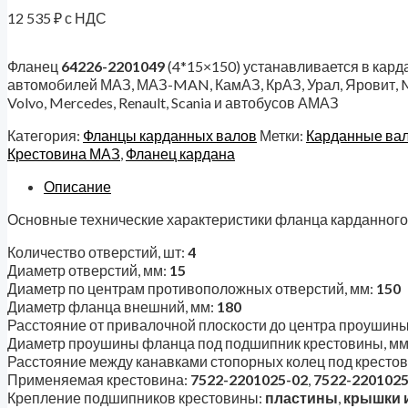
12 535
₽
с НДС
Фланец
64226-2201049
(4*15×150) устанавливается в кард
автомобилей МАЗ, МАЗ-MAN, КамАЗ, КрАЗ, Урал, Яровит, M
Volvo, Mercedes, Renault, Scania и автобусов АМАЗ
Категория:
Фланцы карданных валов
Метки:
Карданные ва
Крестовина МАЗ
,
Фланец кардана
Описание
Основные технические характеристики фланца карданног
Количество отверстий, шт:
4
Диаметр отверстий, мм:
15
Диаметр по центрам противоположных отверстий, мм:
150
Диаметр фланца внешний, мм:
180
Расстояние от привалочной плоскости до центра проушин
Диаметр проушины фланца под подшипник крестовины, мм
Расстояние между канавками стопорных колец под крестов
Применяемая крестовина:
7522-2201025-02
,
7522-2201025
Крепление подшипников крестовины:
пластины
,
крышки 