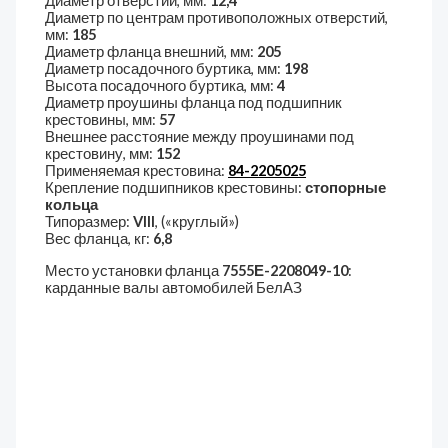
Диаметр отверстий, мм:
12,4
Диаметр по центрам противоположных отверстий,
мм:
185
Диаметр фланца внешний, мм:
205
Диаметр посадочного буртика, мм:
198
Высота посадочного буртика, мм:
4
Диаметр проушины фланца под подшипник
крестовины, мм:
57
Внешнее расстояние между проушинами под
крестовину, мм:
152
Применяемая крестовина:
84-2205025
Крепление подшипников крестовины:
стопорные
кольца
Типоразмер:
VIII
, («круглый»)
Вес фланца, кг:
6,8
Место установки фланца
7555Е-2208049-10
:
карданные валы автомобилей БелАЗ