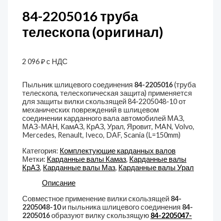
84-2205016 труба
телескопа (оригинал)
2 096
₽
с НДС
Пыльник шлицевого соединения
84-2205016
(труба
телескопа, телескопическая защита) применяется
для защиты вилки скользящей 84-2205048-10 от
механических повреждений в шлицевом
соединении карданного вала автомобилей МАЗ,
МАЗ-МАН, КамАЗ, КрАЗ, Урал, Яровит, MAN, Volvo,
Mercedes, Renault, Iveco, DAF, Scania (L=150mm)
Категория:
Комплектующие карданных валов
Метки:
Карданные валы Камаз
,
Карданные валы
КрАЗ
,
Карданные валы Маз
,
Карданные валы Урал
Описание
Совместное применение вилки скользящей
84-
2205048-10
и пыльника шлицевого соединения
84-
2205016
образуют вилку скользящую
84-2205047-