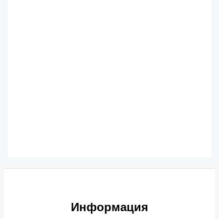
Комплектующие карданных валов
19
443
₽
84-2205022 вилка
приварная (оригинал)
Комплектующие карданных валов
9
347
₽
Информация