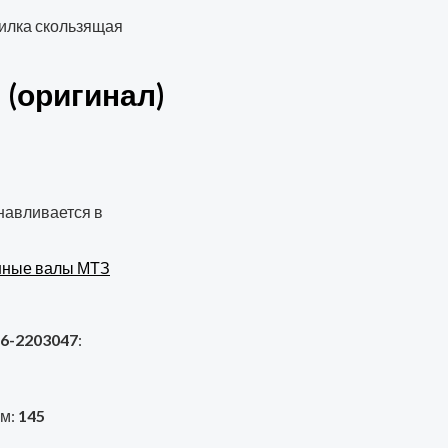
вилка скользящая
 (оригинал)
навливается в
нные валы МТЗ
6-2203047
:
мм:
145