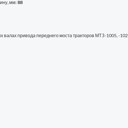
ину, мм:
88
х валах привода переднего моста тракторов МТЗ-1005, -1025, -1
енный (оригинал)
нный (оригинал)