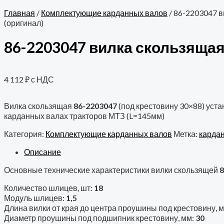
Главная
/
Комплектующие карданных валов
/ 86-2203047 
(оригинал)
86-2203047 вилка скользящая
4 112
₽
с НДС
Вилка скользящая
86-2203047
(под крестовину 30×88) уста
карданных валах тракторов МТЗ (L=145мм)
Категория:
Комплектующие карданных валов
Метка:
карда
Описание
Основные технические характеристики вилки скользящей
8
Количество шлицев, шт:
18
Модуль шлицев:
1,5
Длина вилки от края до центра проушины под крестовину, 
Диаметр проушины под подшипник крестовину, мм:
30