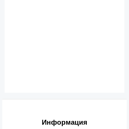
088
₽
469-2201110-
10 шлицевая пара
(оригинал)
Комплектующие карданных валов
10
257
₽
Информация