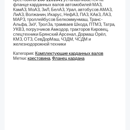
фланце карданных валов автомобилей МАЗ,
КамАЗ, МоАЗ, ЗиЛ, БелАЗ, Урал, автобусов АМАЗ,
ЛиАЗ, Волжанин, Икарус, НефАЗ, ПАЗ, КАвЗ, ЛАЗ,
МАРЗ, троллейбусов Белкоммунмаш, Транс-
Альфа, ЗиУ, ТролЗа, трамваев Шкода, ПТМЗ, Татра,
УКВЗ, погрузчиков Амкодор, тракторов Кировец,
спецтехники Брянский Арсенал, Дормаш Орёл,
КМЗ, ОТЗ, СевДорМаш, ЧЗДМ, ЧСДМ и
железнодорожной техники
Категория:
Комплектующие карданных валов
Метки:
крестовина
,
Фланец кардана