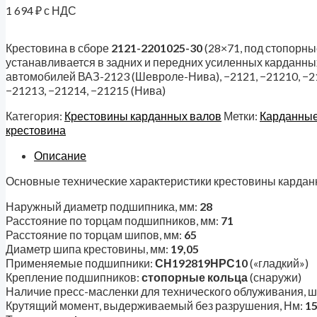
1 694
₽
с НДС
Крестовина в сборе
2121-2201025-30
(28×71, под стопорны
устанавливается в задних и передних усиленных карданны
автомобилей ВАЗ-2123 (Шевроле-Нива), −2121, −21210, −21
−21213, −21214, −21215 (Нива)
Категория:
Крестовины карданных валов
Метки:
Карданные
крестовина
Описание
Основные технические характеристики крестовины кардан
Наружный диаметр подшипника, мм:
28
Расстояние по торцам подшипников, мм:
71
Расстояние по торцам шипов, мм:
65
Диаметр шипа крестовины, мм:
19,05
Применяемые подшипники:
СН192819НРС10
(«гладкий»)
Крепление подшипников:
стопорные кольца
(снаружи)
Наличие пресс-масленки для технического облуживания, ш
Крутящий момент, выдерживаемый без разрушения, Нм:
1