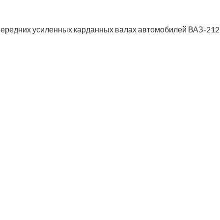
и передних усиленных карданных валах автомобилей ВАЗ-2123
(оригинал)
е (аналог)
й (оригинал)