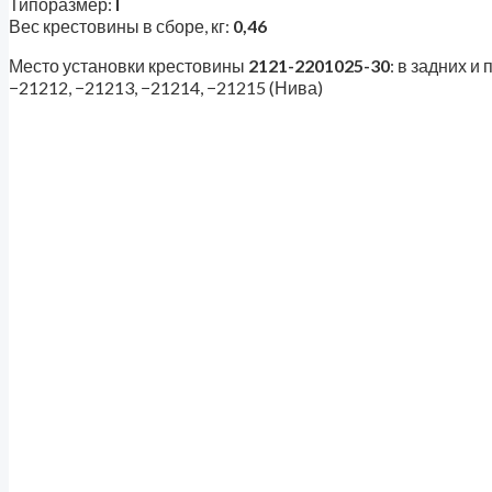
Типоразмер:
I
Вес крестовины в сборе, кг:
0,46
Место установки крестовины
2121-2201025-30
: в задних 
−21212, −21213, −21214, −21215 (Нива)
6422-2201041 пластина-замок 
Комплектующие карданных валов
39
₽
412-2201025 крестовина в сбор
Крестовины карданных валов
299
₽
2121-2201012-04 вал карданны