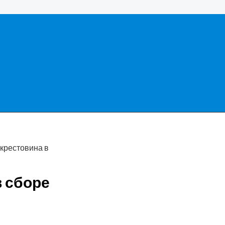
 крестовина в
в сборе