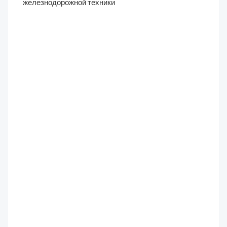
железнодорожной техники
84-2205016 труба
телескопа (оригинал)
Комплектующие карданных валов
2
096
₽
84-2205022 вилка
приварная (оригинал)
Комплектующие карданных валов
9
347
₽