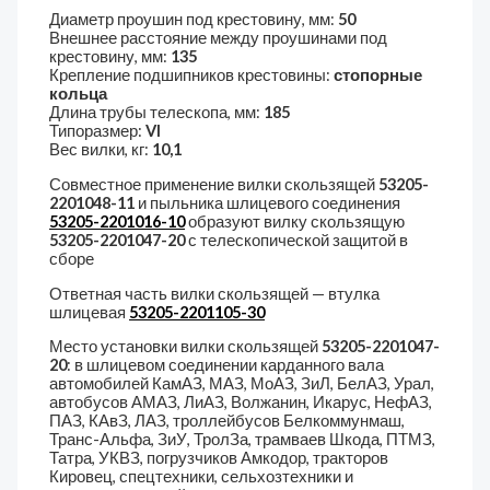
Диаметр проушин под крестовину, мм:
50
Внешнее расстояние между проушинами под
крестовину, мм:
135
Крепление подшипников крестовины:
стопорные
кольца
Длина трубы телескопа, мм:
185
Типоразмер:
VI
Вес вилки, кг:
10,1
Совместное применение вилки скользящей
53205-
2201048-11
и пыльника шлицевого соединения
53205-2201016-10
образуют вилку скользящую
53205-2201047-20
с телескопической защитой в
сборе
Ответная часть вилки скользящей — втулка
шлицевая
53205-2201105-30
Место установки вилки скользящей
53205-2201047-
20
: в шлицевом соединении карданного вала
автомобилей КамАЗ, МАЗ, МоАЗ, ЗиЛ, БелАЗ, Урал,
автобусов АМАЗ, ЛиАЗ, Волжанин, Икарус, НефАЗ,
ПАЗ, КАвЗ, ЛАЗ, троллейбусов Белкоммунмаш,
Транс-Альфа, ЗиУ, ТролЗа, трамваев Шкода, ПТМЗ,
Татра, УКВЗ, погрузчиков Амкодор, тракторов
Кировец, спецтехники, сельхозтехники и