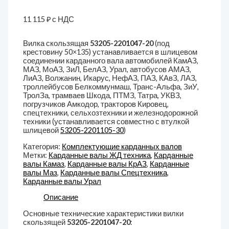
11 115
₽
с НДС
Вилка скользящая
53205-2201047-20
(под
крестовину 50×135) устанавливается в шлицевом
соединении карданного вала автомобилей КамАЗ,
МАЗ, МоАЗ, ЗиЛ, БелАЗ, Урал, автобусов АМАЗ,
ЛиАЗ, Волжанин, Икарус, НефАЗ, ПАЗ, КАвЗ, ЛАЗ,
троллейбусов Белкоммунмаш, Транс-Альфа, ЗиУ,
ТролЗа, трамваев Шкода, ПТМЗ, Татра, УКВЗ,
погрузчиков Амкодор, тракторов Кировец,
спецтехники, сельхозтехники и железнодорожной
техники (устанавливается совместно с втулкой
шлицевой
53205-2201105-30
)
Категория:
Комплектующие карданных валов
Метки:
Карданные валы ЖД техника
,
Карданные
валы Камаз
,
Карданные валы КрАЗ
,
Карданные
валы Маз
,
Карданные валы Спецтехника
,
Карданные валы Урал
Описание
Основные технические характеристики вилки
скользящей
53205-2201047-20
: