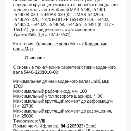
передачи крутящего момента от коробки передач до
заднего моста автомобилей МАЗ-5440, -54401,
-544008-030, -5440А8-330 (КПП МАЗ-543205),
-5440А9-320, -1320 (КПП ZF 16S1820TO), -54402,
-544020, -544022, -544068, -544069, -54421 (КПП ZF
16S151); до среднего моста автомобилей
Урал-63685 (ДВС ЯМЗ-7601)
Категория:
Карданные валы
Метка:
Карданные
валы Маз
Описание
Основные технические характеристики карданного
вала
5440-2201010-03
:
Минимальная длина карданного вала (Lmin), мм:
1703
Максимальный рабочий ход, мм:
100
Максимальный угол поворота шарнира, °:
30
Максимальный крутящий момент до деформации,
Нм:
22700
Максимальный крутящий момент до разрушения,
Нм:
25000
Типоразмер:
VIII
Применяемый фланец:
84-2205023
(Евро)
Размеры фланца, мм:
4
отверстий х
15
, диаметр по