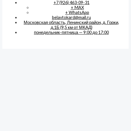
+7 (926) 463-09-31
+ MAX
+ WhatsApp
belavtokard@mail.ru
Московская область, Ленинский район, д. Горки,
д.1Б (9,5 км от МКАД)
понедельник-пятница — 9:00 до 17:00
Отправка товара в регионы Российской Федерации
осуществляется через транспортные компании Деловые
линии и Байкал-сервис.
Copyright © 2026 BelAvtoKard
Информация на сайте носит
ознакомительный характер и не является публичной офертой.