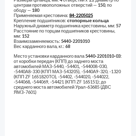
центрам противоположных отверстий —
150
, по
ободу —
180
Применяемая крестовина:
84-2205025
Крепление подшипников:
стопорные кольца
Наружный диаметр подшипника крестовины, мм:
57
Расстояние по торцам подшипников крестовины,
мм:
152
Взаимозаменяемость:
5440-2201010
Вес карданного вала, кг.:
68
Место установки карданного вала
5440-2201010-03
:
от коробки передач (КПП) до заднего моста
автомобилей МАЗ-5440, -54401, -544008-030,
-5440А8-330 (КПП МАЗ-543205), -5440А9-320, -1320
(КПП ZF 16S1820TO), -54402, -544020, -544022,
-544068, -544069, -54421 (КПП ZF 16S151); до
среднего моста автомобилей Урал-63685 (ДВС
ЯМЗ-7601)