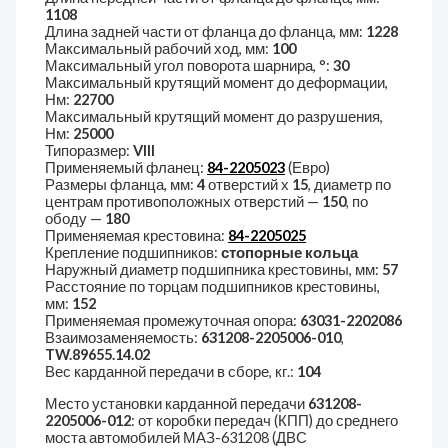
1108
Длина задней части от фланца до фланца, мм:
1228
Максимальный рабочий ход, мм:
100
Максимальный угол поворота шарнира, °:
30
Максимальный крутящий момент до деформации,
Нм:
22700
Максимальный крутящий момент до разрушения,
Нм:
25000
Типоразмер:
VIII
Применяемый фланец:
84-2205023
(Евро)
Размеры фланца, мм:
4
отверстий х
15
, диаметр по
центрам противоположных отверстий —
150
, по
ободу —
180
Применяемая крестовина:
84-2205025
Крепление подшипников:
стопорные кольца
Наружный диаметр подшипника крестовины, мм:
57
Расстояние по торцам подшипников крестовины,
мм:
152
Применяемая промежуточная опора:
63031-2202086
Взаимозаменяемость:
631208-2205006-010
,
TW.89655.14.02
Вес карданной передачи в сборе, кг.:
104
Место установки карданной передачи
631208-
2205006-012
: от коробки передач (КПП) до среднего
моста автомобилей МАЗ-631208 (ДВС