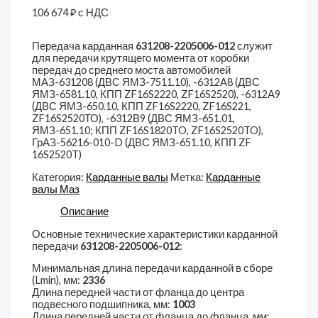
106 674
₽
с НДС
Передача карданная
631208-2205006-012
служит
для передачи крутящего момента от коробки
передач до среднего моста автомобилей
МАЗ-631208 (ДВС ЯМЗ-7511.10), -6312А8 (ДВС
ЯМЗ-6581.10, КПП ZF16S2220, ZF16S2520), -6312А9
(ДВС ЯМЗ-650.10, КПП ZF16S2220, ZF16S221,
ZF16S2520ТО), -6312В9 (ДВС ЯМЗ-651.01,
ЯМЗ-651.10; КПП ZF16S1820TO, ZF16S2520TO),
ГрАЗ-56216-010-D (ДВС ЯМЗ-651.10, КПП ZF
16S2520T)
Категория:
Карданные валы
Метка:
Карданные
валы Маз
Описание
Основные технические характеристики карданной
передачи
631208-2205006-012
:
Минимальная длина передачи карданной в сборе
(Lmin), мм:
2336
Длина передней части от фланца до центра
подвесного подшипника, мм:
1003
Длина передней части от фланца до фланца, мм: