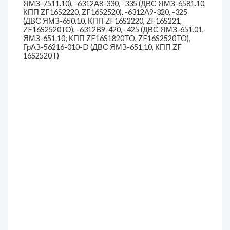
ЯМЗ-7511.10), -6312А8-330, -335 (ДВС ЯМЗ-6581.10,
КПП ZF16S2220, ZF16S2520), -6312А9-320, -325
(ДВС ЯМЗ-650.10, КПП ZF16S2220, ZF16S221,
ZF16S2520ТО), -6312В9-420, -425 (ДВС ЯМЗ-651.01,
ЯМЗ-651.10; КПП ZF16S1820TO, ZF16S2520TO),
ГрАЗ-56216-010-D (ДВС ЯМЗ-651.10, КПП ZF
16S2520T)
10-Т180-1165-2340
передача карданная
(оригинал)
Карданные валы
170 577
₽